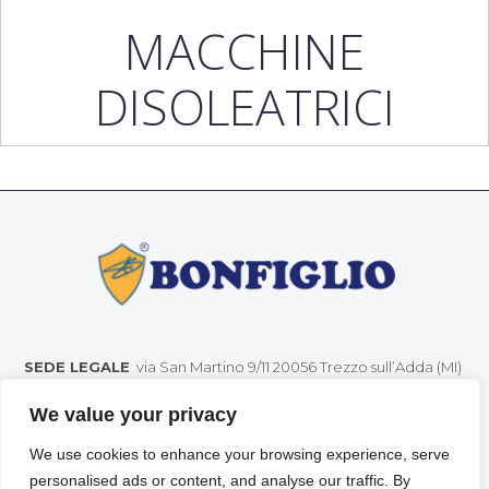
MACCHINE
DISOLEATRICI
SEDE LEGALE
via San Martino 9/11 20056 Trezzo sull’Adda (MI)
SEDE OPERATIVA
via Guido Rossa nr. 10 Trezzo sull’Adda (MI)
We value your privacy
Tel. (+39) 02 95 76 11 98 Fax (+39) 02 95 76 18 11 info@bonfiglio.eu –
P.IVA 10422030154
We use cookies to enhance your browsing experience, serve
personalised ads or content, and analyse our traffic. By